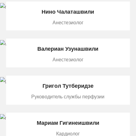
Нино Чалаташвили
Анестезиолог
Валериан Узунашвили
Анестезиолог
Григол Тутберидзе
Руководитель службы перфузии
Mариам Гигинеишвили
Кардиолог