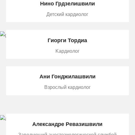
Нино Грдзелишвили
Детский кардиолог
Гиорги Тордиа
Kардиолог
Aни Гонджилашвили
Взрослый кардиолог
Александре Ревазишвили
Заведующий анестезиологической службой