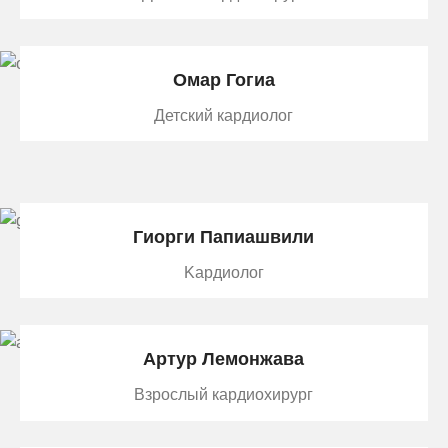
Омар Гогиа
Детский кардиолог
Гиорги Папиашвили
Kардиолог
Артур Лемонжава
Взрослый кардиохирург