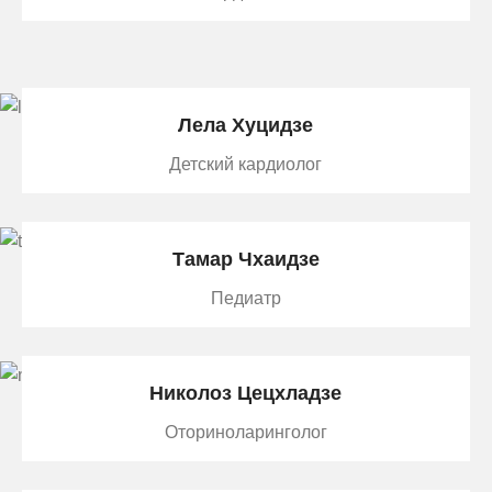
Лела Хуцидзе
Детский кардиолог
Tамар Чхаидзе
Педиатр
Николоз Цецхладзе
Оториноларинголог