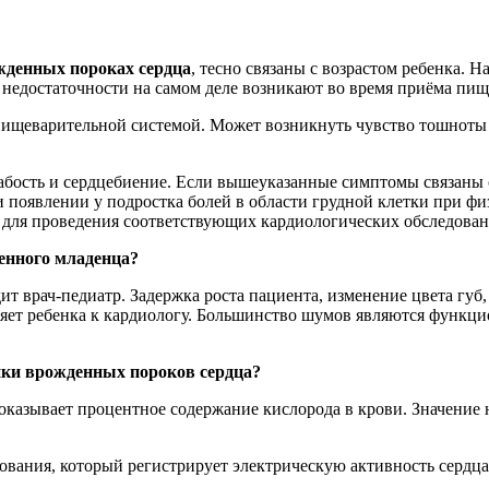
жденных пороках сердца
, тесно связаны с возрастом ребенка. 
недостаточности на самом деле возникают во время приёма пищ
пищеварительной системой. Может возникнуть чувство тошноты 
слабость и сердцебиение. Если вышеуказанные симптомы связан
 появлении у подростка болей в области грудной клетки при физ
 для проведения соответствующих кардиологических обследован
енного младенца?
т врач-педиатр. Задержка роста пациента, изменение цвета губ
яет ребенка к кардиологу. Большинство шумов являются функци
ики врожденных пороков сердца?
 показывает процентное содержание кислорода в крови. Значение
ования, который регистрирует электрическую активность сердц