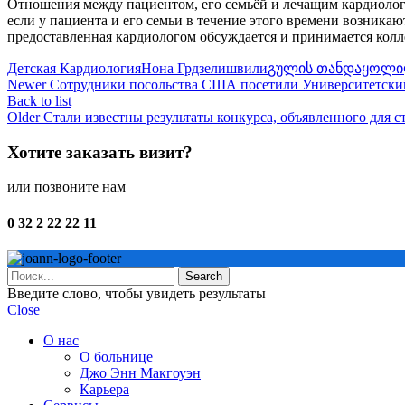
Отношения между пациентом, его семьёй и лечащим кардиолого
если у пациента и его семьи в течение этого времени возника
предоставленная кардиологом обсуждается и принимается колл
Детская Кардиология
Нона Грдзелишвили
გულის თანდაყოლი
Newer
Сотрудники посольства США посетили Университетски
Back to list
Older
Стали известны результаты конкурса, объявленного для 
Хотите заказать визит?
или позвоните нам
0 32 2 22 22 11
Search
Введите слово, чтобы увидеть результаты
Close
О нас
О больнице
Джо Энн Макгоуэн
Карьера