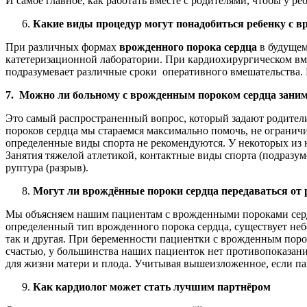
И самое главное, как работать вместе с родителями, чтобы у 
Какие виды процедур могут понадобиться ребенку с 
При различных формах
врожденного порока сердца
в будущем
катетеризационной лаборатории. При кардиохирургическом вм
подразумевает различные сроки оперативного вмешательства. И
7. Можно ли больному с врожденным пороком сердца заним
Это самый распространенный вопрос, который задают родители
пороков сердца мы стараемся максимально помочь, не огранич
определенные виды спорта не рекомендуются. У некоторых из 
Занятия тяжелой атлетикой, контактные виды спорта (подразум
руптура (разрыв).
Могут ли врождённые пороки сердца передаваться от 
Мы объясняем нашим пациентам с врожденными пороками сердца,
определенный тип врожденного порока сердца, существует небо
так и другая. При беременности пациентки с врожденным поро
счастью, у большинства наших пациенток нет противопоказани
для жизни матери и плода. Учитывая вышеизложенное, если па
Как кардиолог может стать лучшим партнёром