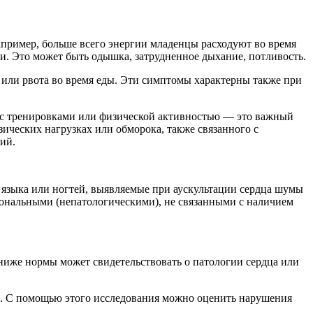
Например, больше всего энергии младенцы расходуют во время
и. Это может быть одышка, затрудненное дыхание, потливость.
или рвота во время еды. Эти симптомы характерны также при
ы с тренировками или физической активностью — это важный
ических нагрузках или обморока, также связанного с
ий.
, языка или ногтей, выявляемые при аускультации сердца шумы
ональными (непатологическими), не связанными с наличием
 ниже нормы может свидетельствовать о патологии сердца или
а. С помощью этого исследования можно оценить нарушения