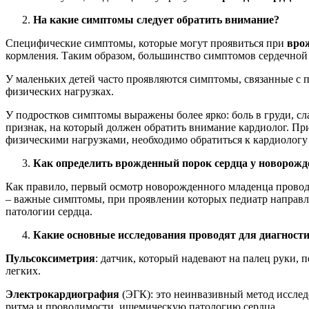
На какие симптомы следует обратить внимание?
Специфические симптомы, которые могут проявиться при
вро
кормления. Таким образом, большинство симптомов сердечной 
У маленьких детей часто проявляются симптомы, связанные с 
физических нагрузках.
У подростков симптомы выражены более ярко: боль в груди, 
признак, на который должен обратить внимание кардиолог. При
физическими нагрузками, необходимо обратиться к кардиологу
Как определить врожденный порок сердца у новорожд
Как правило, первый осмотр новорожденного младенца проводи
– важные симптомы, при проявлении которых педиатр направл
патологии сердца.
Какие основные исследования проводят для диагност
Пульсоксиметрия
: датчик, который надевают на палец руки,
легких.
Электрокардиография
(ЭГК): это неинвазивный метод исслед
ритма и проводимости, ишемическую патологию сердца.