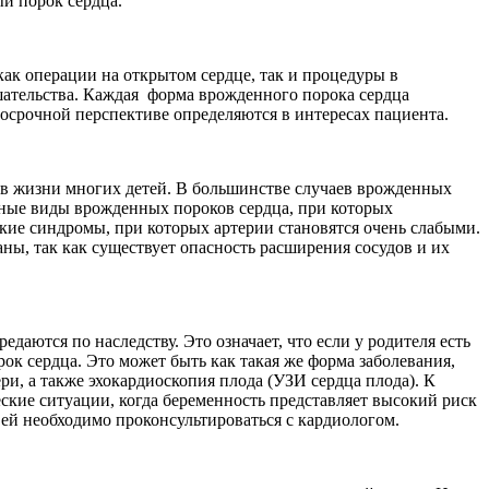
ый порок сердца.
как операции на открытом сердце, так и процедуры в
ательства. Каждая форма врожденного порока сердца
госрочной перспективе определяются в интересах пациента.
о в жизни многих детей. В большинстве случаев врожденных
нные виды врожденных пороков сердца, при которых
кие синдромы, при которых артерии становятся очень слабыми.
ны, так как существует опасность расширения сосудов и их
аются по наследству. Это означает, что если у родителя есть
ок сердца. Это может быть как такая же форма заболевания,
и, а также эхокардиоскопия плода (УЗИ сердца плода). К
кие ситуации, когда беременность представляет высокий риск
ей необходимо проконсультироваться с кардиологом.