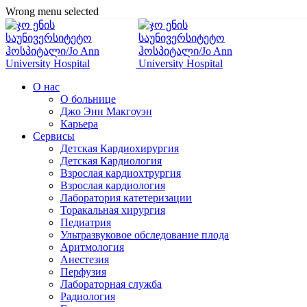
Wrong menu selected
О нас
О больнице
Джо Энн Макгоуэн
Карьера
Сервисы
Детская Кардиохирургия
Детская Кардиология
Взрослая кардиохтрургия
Взрослая кардиология
Лаборатория катетеризации
Торакальная хирургия
Педиатрия
Ультразвуковое обследование плода
Аритмология
Анестезия
Перфузия
Лабораторная служба
Радиология