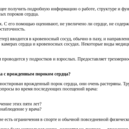
яющее получить подробную информацию о работе, структуре и фу
ых пороков сердца.
их. C его помощью оценивают, не увеличено ли сердце, не содер
остаточность.
тетер) вводится в кровеносный сосуд, обычно в паху, и направле
камерах сердца и кровеносных сосудах. Некоторые виды медиц
 проводится у подростков и взрослых. Предоставляет трехмерно
нка с врожденным пороком сердца?
гностирован врожденный порок сердца, они очень растеряны. Тру
вопросы во время последующих посещений врача:
чение этих пяти лет?
 наблюдение у врача?
кие есть ограничения в спорте и обычной повседневной физическ