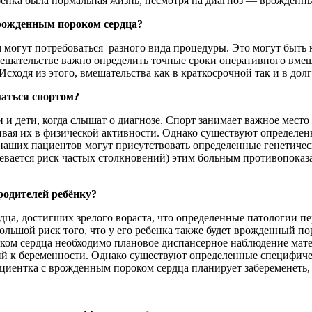
ребенка была нормальная жизнь, несмотря на диагноз — врожденн
врожденным пороком сердца?
 могут потребоваться разного вида процедуры. Это могут быть 
ешательстве важно определить точные сроки оперативного вмеш
сходя из этого, вмешательства как в краткосрочной так и в дол
аться спортом?
 и дети, когда слышат о диагнозе. Спорт занимает важное мест
ивая их в физической активности. Однако существуют определе
наших пациентов могут присутствовать определенные генетичес
евается риск частых столкновений) этим больным противопоказа
родителей ребёнку?
 достигших зрелого вораста, что определенные патологии перед
льшой риск того, что у его ребенка также будет врожденный пор
ком сердца необходимо плановое диспансерное наблюдение матер
й к беременности. Однако существуют определенные специфичес
циентка с врожденным пороком сердца планирует забеременеть, 