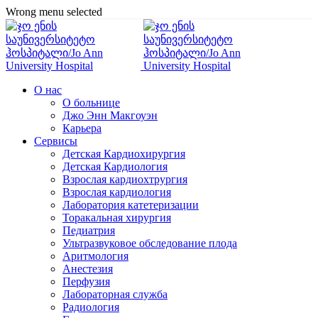
Wrong menu selected
О нас
О больнице
Джо Энн Макгоуэн
Карьера
Сервисы
Детская Кардиохирургия
Детская Кардиология
Взрослая кардиохтрургия
Взрослая кардиология
Лаборатория катетеризации
Торакальная хирургия
Педиатрия
Ультразвуковое обследование плода
Аритмология
Анестезия
Перфузия
Лабораторная служба
Радиология