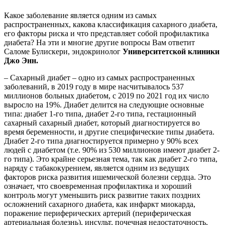
Какое заболевание является одним из самых
распространенных, какова классификация сахарного диабета,
его факторы риска и что представляет собой профилактика
диабета? На эти и многие другие вопросы Вам ответит
Саломе Булискери, эндокринолог
Университетской клиники
Джо Энн.
– Сахарный диабет – одно из самых распространенных
заболеваний, в 2019 году в мире насчитывалось 537
миллионов больных диабетом, с 2019 по 2021 год их число
выросло на 19%. Диабет делится на следующие основные
типа: диабет 1-го типа, диабет 2-го типа, гестационный
сахарный сахарный диабет, который диагностируется во
время беременности, и другие специфические типы диабета.
Диабет 2-го типа диагностируется примерно у 90% всех
людей с диабетом (т.е. 90% из 530 миллионов имеют диабет 2-
го типа). Это крайне серьезная тема, так как диабет 2-го типа,
наряду с табакокурением, является одним из ведущих
факторов риска развития ишемической болезни сердца. Это
означает, что своевременная профилактика и хороший
контроль могут уменьшить риск развитие таких поздних
осложнений сахарного диабета, как инфаркт миокарда,
поражение периферических артерий (периферическая
артериальная болезнь), инсульт, почечная недостаточность,