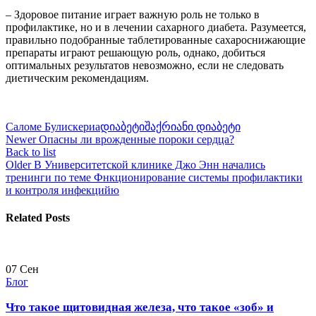
– Здоровое питание играет важную роль не только в
профилактике, но и в лечении сахарного диабета. Разумеется,
правильно подобранные таблетированные сахароснижающие
препараты играют решающую роль, однако, добиться
оптимальных результатов невозможно, если не следовать
диетическим рекомендациям.
Саломе Булискериa
დიაბეტი
შაქრიანი დიაბეტი
Newer
Опасны ли врожденные пороки сердца?
Back to list
Older
В Университетской клинике Джо Энн начались
тренинги по теме Фнкционирование системы профилактики
и контроля инфекцийю
Related Posts
07
Сен
Блог
Что такое щитовидная железа, что такое «зоб» и