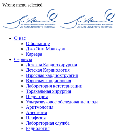
Wrong menu selected
О нас
О больнице
Джо Энн Макгоуэн
Карьера
Сервисы
Детская Кардиохирургия
Детская Кардиология
Взрослая кардиохтрургия
Взрослая кардиология
Лаборатория катетеризации
Торакальная хирургия
Педиатрия
Ультразвуковое обследование плода
Аритмология
Анестезия
Перфузия
Лабораторная служба
Радиология