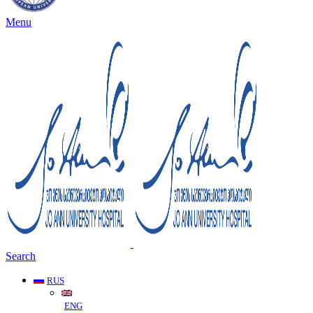
Menu
Search
RUS
ENG