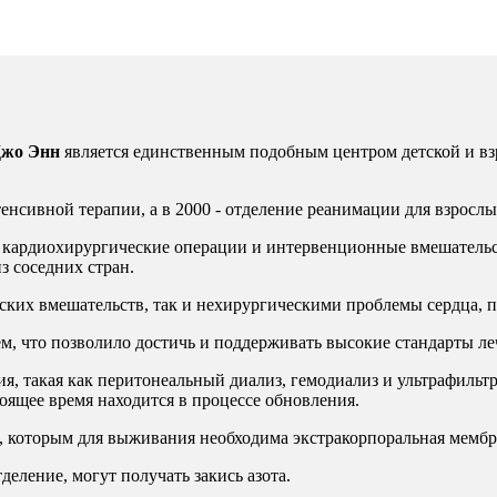
Джо Энн
является единственным
подобным центром детской и вз
енсивной терапии, а в 2000 -
отделение реанимации для взрослы
х кардиохирургические операции
и интервенционные вмешательст
з соседних стран.
ских вмешательств, так и
нехирургическими проблемы сердца, п
, что позволило достичь и
поддерживать высокие стандарты ле
ия, такая как перитонеальный
диализ, гемодиализ и ультрафильт
тоящее время находится в
процессе обновления.
, которым для выживания
необходима экстракорпоральная мембр
деление, могут получать закись
азота.