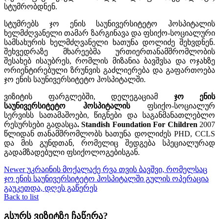
სტუმრობდნენ.
სტუმრებს ჯო ენის საუნივერსიტეტო ჰოსპიტალის
ხელმძღვანელი თამარ ზარგინავა და ფსიქო-სოციალური
სამსახურის ხელმძღვანელი ხათუნა დოლიძე შეხვდნენ.
შეხვედრაზე მხარეებმა ურთიერთანამშრომლობის
შესახებ ისაუბრეს, რომლის მიზანია ბავშვსა და ოჯახზე
ორიენტირებული ზრუნვის გაძლიერება და გაფართოება
ჯო ენის საუნივერსიტეტო ჰოსპიტალში.
ვიზიტის ფარგლებში, დელეგაციამ
ჯო
ენის
საუნივერსიტეტო
ჰოსპიტალის
ფსიქო-სოციალურ
სერვისს სათამაშოები, წიგნები და საგანმანათლებლო
რესურსები გადასცა
. Standish Foundation For Children
2007
წლიდან თანამშრომლობს ხათუნა დოლიძეს PHD, CCLS
და მის გუნდთან, რომელიც შედგება სპეციალურად
გადამზადებული ფსიქოლოგებისგან.
Newer
უკრაინის მოქალაქე რვა თვის ბავშვი, რომელსაც
ჯო ენის საუნივერსიტეტო ჰოსპიტალში გულის ოპერაცია
გაუკეთდა, დღეს გაწერეს
Back to list
გსურს ვიზიტზე ჩაწერა?