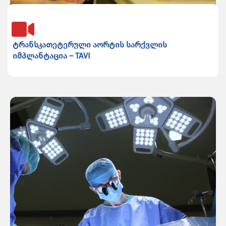
ტრანსკათეტერული აორტის სარქვლის
იმპლანტაცია – TAVI