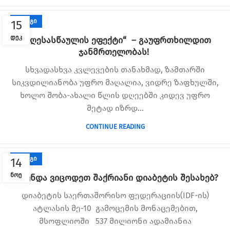
ᲑᲚᲝᲒᲘ
15
ᲓᲔᲙ
„დღესასწაულის ეფექტი“ – გაუფრთხილდით
ჯანმრთელობას!
სხვადასხვა კვლევების თანახმად, ზამთარში
სიკვდილიანობა უფრო მაღალია, ვიდრე ზაფხულში,
ხოლო შობა-ახალი წლის დღეებში კიდევ უფრო
მეტად იზრდ...
CONTINUE READING
ᲑᲚᲝᲒᲘ
14
ᲜᲝᲔ
რა უნდა ვიცოდეთ შაქრიანი დიაბეტის შესახებ?
დიაბეტის საერთაშორისო ფედერაციის(IDF-ის)
ატლასის მე-10 გამოცემის მონაცემებით,
მსოფლიოში 537 მილიონი ადამიანია