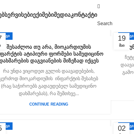
ᲔᲑ
ᲡᲔᲠᲕᲘᲡᲔᲑᲘ
ᲔᲥᲘᲛᲔᲑᲘ
ᲛᲔᲓᲘᲐ
ᲙᲝᲜᲢᲐᲥᲢᲘ
Search
ᲚᲝᲒᲘ
ᲑᲚᲝᲒᲘ
7
19
Ი
ᲛᲐᲘ
შესაძლოა თუ არა, მიოკარდიუმის
რა უ
ნფარქტის ატიპიური ფორმები სამედიცინო
ჩუტ
დახმარების დაგვიანების მიზეზად იქცეს
დაავა
რა უნდა ვიცოდეთ გულის დაავადებების,
გამო
კერძოდ მიოკარდიუმის ინფარქტის შესახებ
(რაც საჭიროებს გადაუდებელ სამედიცინო
დახმარებას), რა შემთხვე...
CONTINUE READING
ᲚᲝᲒᲘ
ᲑᲚᲝᲒᲘ
5
02