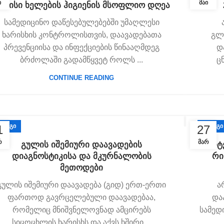
Ი
ᲛᲐᲘ
 მაისი ხელების ჰიგიენის მსოფლიო დღეა
სამედიცინო დაწესებულებებში უმაღლესი
ხარისხის კონტროლისთვის, დაავადებათა
გლ
პრევენციისა და ინფექციების წინააღმდეგ
დ
ბრძოლაში გადამწყვეტ როლს ...
ც
CONTINUE READING
ᲚᲝᲒᲘ
ᲑᲚᲝᲒᲘ
1
27
Რ
ᲛᲐᲠ
გულის იშემიური დაავადების
არტ
დიაგნოსტიკისა და მკურნალობის
რი
მეთოდები
გულის იშემიური დაავადება (გიდ) ერთ-ერთი
ა
ფართოდ გავრცელებული დაავადებაა,
და
რომელიც მნიშვნელოვნად ამცირებს
სამედ
სიცოცხლის ხარისხს და აქვს ხშირი ...